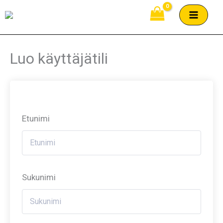
Siirry
sisältöön
Luo käyttäjätili
Etunimi
Sukunimi