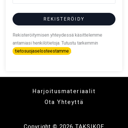
REKISTERÖIDY
Rekisteröitymisen yhteydessä käsittelemme
antamiasi henkilötietoja. Tutustu tarkemmin
tietosuojaselosteestamme
.
Harjoitusmateriaalit
Ota Yhteyttä
Copyright © 2026 TAKSIKOE