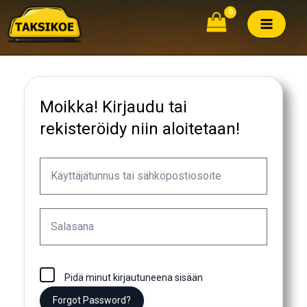
Siirry
sisältöön
Moikka! Kirjaudu tai
rekisteröidy niin aloitetaan!
Pidä minut kirjautuneena sisään
Forgot Password?