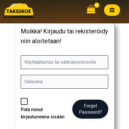
Siirry
sisältöön
Moikka! Kirjaudu tai rekisteröidy
niin aloitetaan!
Forgot
Pidä minut
Password?
kirjautuneena sisään