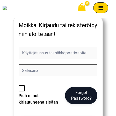
Siirry
sisältöön
Moikka! Kirjaudu tai rekisteröidy
niin aloitetaan!
Forgot
Pidä minut
Password?
kirjautuneena sisään