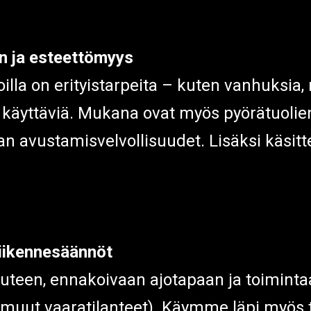
en ja esteettömyys
illa on erityistarpeita – kuten vanhuksia, m
käyttäviä. Mukana ovat myös pyörätuolien 
tajan avustamisvelvollisuudet. Lisäksi käsi
 liikennesäännöt
uteen, ennakoivaan ajotapaan ja toiminta
uut vaaratilanteet). Käymme läpi myös tak