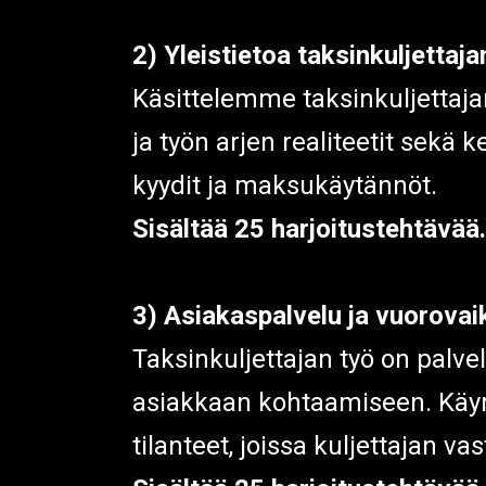
2) Yleistietoa taksinkuljettaj
Käsittelemme taksinkuljettajan
ja työn arjen realiteetit sekä 
kyydit ja maksukäytännöt.
Sisältää 25 harjoitustehtävää.
3) Asiakaspalvelu ja vuorovai
Taksinkuljettajan työ on palv
asiakkaan kohtaamiseen. Käymm
tilanteet, joissa kuljettajan va