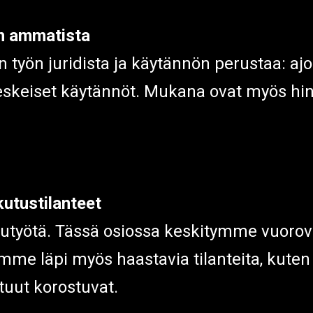
an ammatista
 työn juridista ja käytännön perustaa: aj
keskeiset käytännöt. Mukana ovat myös hinn
kutustilanteet
elutyötä. Tässä osiossa keskitymme vuorov
e läpi myös haastavia tilanteita, kuten 
stuut korostuvat.