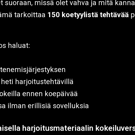
et suoraan, missä olet vahva ja mitä kanna
tämä tarkoittaa
150 koetyylistä tehtävää
p
os haluat:
etenemisjärjestyksen
heti harjoitustehtävillä
kokeilla ennen koepäivää
a ilman erillisiä sovelluksia
sella harjoitusmateriaalin kokeiluvers