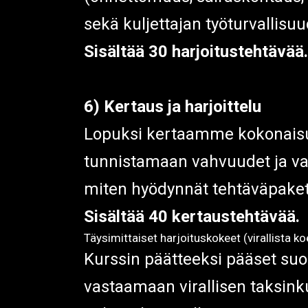
sekä kuljettajan työturvallisu
Sisältää 30 harjoitustehtävää.
6) Kertaus ja harjoittelu
Lopuksi kertaamme kokonaisuu
tunnistamaan vahvuudet ja va
miten hyödynnät tehtäväpakett
Sisältää 40 kertaustehtävää.
Täysimittaiset harjoituskokeet (virallista k
Kurssin päätteeksi pääset su
vastaamaan virallisen taksinku