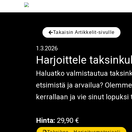
Siirry
HARJOITUSMATERIAA
sisältöön
Harjoittele taksinkuljettajan ko
Takaisin Artikkelit-sivulle
1.3.2026
Harjoittele taksink
Haluatko valmistautua taksinku
etsimistä ja arvailua? Olemme
kerrallaan ja vie sinut lopuksi 
Hinta:
29,90 €