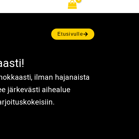
KIRJAUDU
OTA YHTEYTTÄ
Etusivulle
asti!
hokkaasti, ilman hajanaista
e järkevästi aihealue
arjoituskokeisiin.