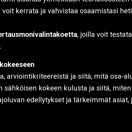
a voit kerrata ja vahvistaa osaamistasi he
ertausmonivalintakoetta
, joilla voit test
.
n kokeeseen
rviointikriteereistä ja siitä, mitä osa-al
 sähköisen kokeen kulusta ja siitä, mite
oluvan edellytykset ja tärkeimmät asiat,