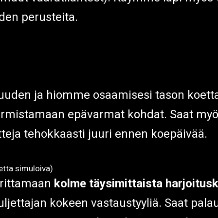
uden perusteita.
den ja hiomme osaamisesi tason koetta 
rmistamaan epävarmat kohdat. Saat myös 
eja tehokkaasti juuri ennen koepäivää.
oetta simuloiva)
orittamaan
kolme täysimittaista harjoitus
ljettajan kokeen vastaustyyliä. Saat pala