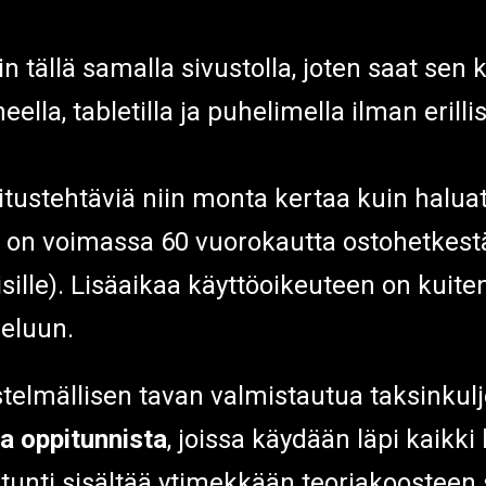
in tällä samalla sivustolla, joten saat sen
eella, tabletilla ja puhelimella ilman erill
itustehtäviä niin monta kertaa kuin haluat,
us on voimassa 60 vuorokautta ostohetkes
sille). Lisäaikaa käyttöoikeuteen on kuit
veluun.
estelmällisen tavan valmistautua taksinkul
a oppitunnista
, joissa käydään läpi kaikk
tunti sisältää ytimekkään teoriakoosteen se