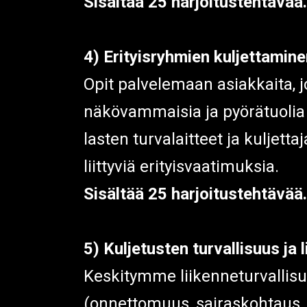
Sisältää 25 harjoitustehtävää.
4) Erityisryhmien kuljettamin
Opit palvelemaan asiakkaita, jo
näkövammaisia ja pyörätuolia 
lasten turvalaitteet ja kuljet
liittyviä erityisvaatimuksia.
Sisältää 25 harjoitustehtävää.
5) Kuljetusten turvallisuus ja
Keskitymme liikenneturvallisu
(onnettomuus, sairaskohtaus, m