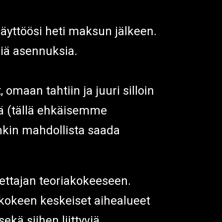
 käyttöösi heti maksun jälkeen.
isiä asennuksia.
 omaan tahtiin ja juuri silloin
tä (tällä ehkäisemme
enkin mahdollista saada
jettajan teoriakokeeseen.
i kokeen keskeiset aihealueet
kä siihen liittyviä