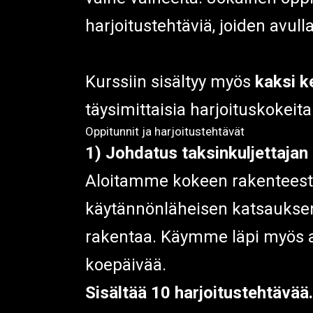
harjoitustehtäviä, joiden avull
Kurssiin sisältyy myös
kaksi k
täysimittaisia harjoituskokeita
Oppitunnit ja harjoitustehtävät
1) Johdatus taksinkuljettaja
Aloitamme kokeen rakenteesta, a
käytännönläheisen katsauksen
rakentaa. Käymme läpi myös aj
koepäivää.
Sisältää 10 harjoitustehtävää.