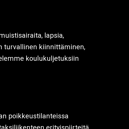
uistisairaita, lapsia,
turvallinen kiinnittäminen,
ttelemme koulukuljetuksiin
an poikkeustilanteissa
siliikenteen erityispiirteitä