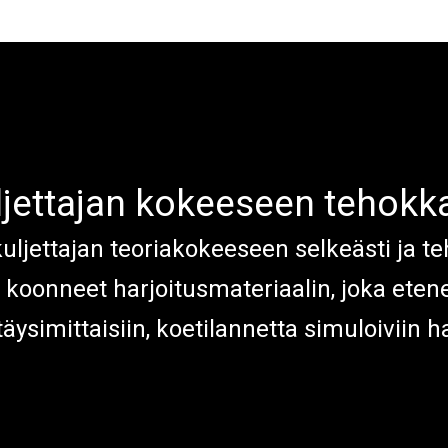
LIT
keeseen tehokkaasti!
uljettajan kokeeseen tehokka
ljettajan teoriakokeeseen selkeästi ja te
 koonneet harjoitusmateriaalin, joka etene
täysimittaisiin, koetilannetta simuloiviin h