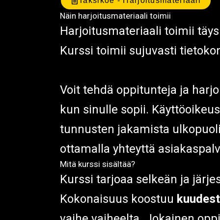
Taksikoe - Harjoitusmateriaali
Näin harjoitusmateriaali toimii
Harjoitusmateriaali toimii täys
Kurssi toimii sujuvasti tietokon
Voit tehdä oppitunteja ja harjo
kun sinulle sopii. Käyttöoike
tunnusten jakamista ulkopuoli
ottamalla yhteyttä asiakaspal
Mitä kurssi sisältää?
Kurssi tarjoaa selkeän ja järj
Kokonaisuus koostuu
kuudest
vaihe vaiheelta. Jokainen oppi